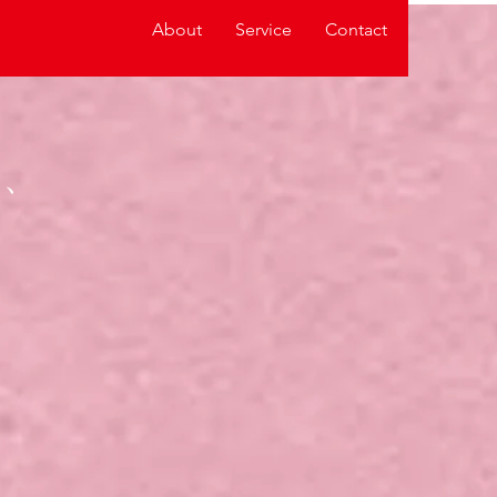
About
Service
Contact
し、